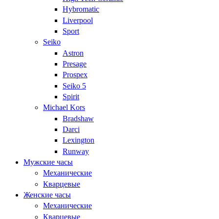
Hybromatic
Liverpool
Sport
Seiko
Astron
Presage
Prospex
Seiko 5
Spirit
Michael Kors
Bradshaw
Darci
Lexington
Runway
Мужские часы
Механические
Кварцевые
Женские часы
Механические
Кварцевые