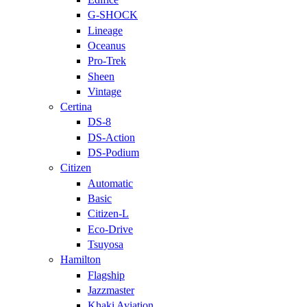
G-SHOCK
Lineage
Oceanus
Pro-Trek
Sheen
Vintage
Certina
DS-8
DS-Action
DS-Podium
Citizen
Automatic
Basic
Citizen-L
Eco-Drive
Tsuyosa
Hamilton
Flagship
Jazzmaster
Khaki Aviation