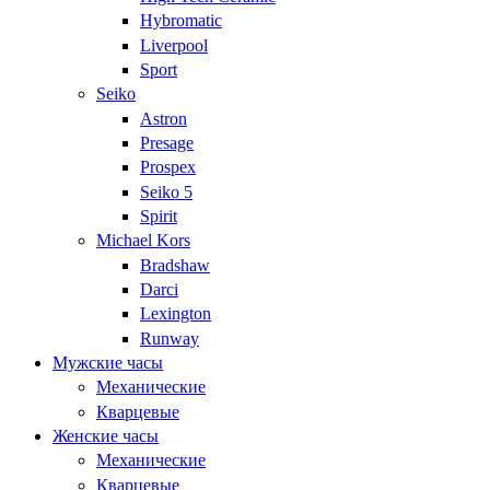
Hybromatic
Liverpool
Sport
Seiko
Astron
Presage
Prospex
Seiko 5
Spirit
Michael Kors
Bradshaw
Darci
Lexington
Runway
Мужские часы
Механические
Кварцевые
Женские часы
Механические
Кварцевые