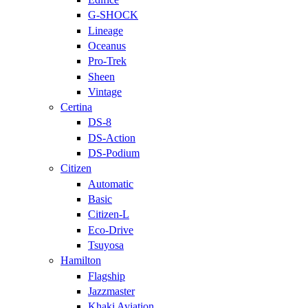
G-SHOCK
Lineage
Oceanus
Pro-Trek
Sheen
Vintage
Certina
DS-8
DS-Action
DS-Podium
Citizen
Automatic
Basic
Citizen-L
Eco-Drive
Tsuyosa
Hamilton
Flagship
Jazzmaster
Khaki Aviation