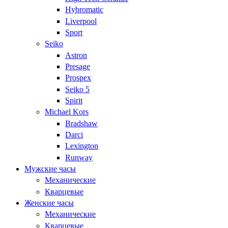
Hybromatic
Liverpool
Sport
Seiko
Astron
Presage
Prospex
Seiko 5
Spirit
Michael Kors
Bradshaw
Darci
Lexington
Runway
Мужские часы
Механические
Кварцевые
Женские часы
Механические
Кварцевые