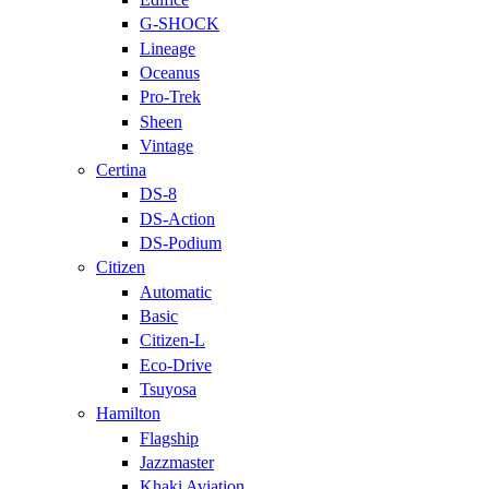
G-SHOCK
Lineage
Oceanus
Pro-Trek
Sheen
Vintage
Certina
DS-8
DS-Action
DS-Podium
Citizen
Automatic
Basic
Citizen-L
Eco-Drive
Tsuyosa
Hamilton
Flagship
Jazzmaster
Khaki Aviation