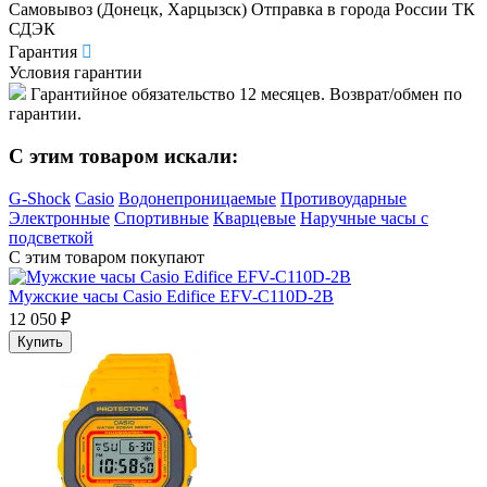
Самовывоз (Донецк, Харцызск) Отправка в города России ТК
СДЭК
Гарантия
Условия гарантии
Гарантийное обязательство 12 месяцев. Возврат/обмен по
гарантии.
C этим товаром искали:
G-Shock
Casio
Водонепроницаемые
Противоударные
Электронные
Спортивные
Кварцевые
Наручные часы с
подсветкой
С этим товаром покупают
Мужские часы Casio Edifice EFV-C110D-2B
12 050 ₽
Купить