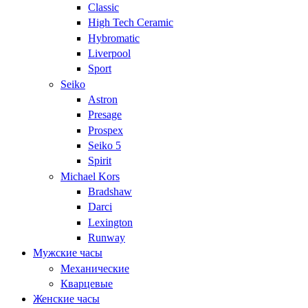
Classic
High Tech Ceramic
Hybromatic
Liverpool
Sport
Seiko
Astron
Presage
Prospex
Seiko 5
Spirit
Michael Kors
Bradshaw
Darci
Lexington
Runway
Мужские часы
Механические
Кварцевые
Женские часы