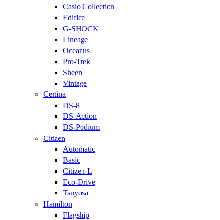
Casio Collection
Edifice
G-SHOCK
Lineage
Oceanus
Pro-Trek
Sheen
Vintage
Certina
DS-8
DS-Action
DS-Podium
Citizen
Automatic
Basic
Citizen-L
Eco-Drive
Tsuyosa
Hamilton
Flagship