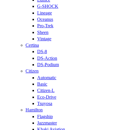
G-SHOCK
Lineage
Oceanus
Pro-Trek
Sheen
Vintage
Certina
DS-8
DS-Action
DS-Podium
Citizen
Automatic
Basic
Citizen-L
Eco-Drive
Tsuyosa
Hamilton
Flagship
Jazzmaster
Khaki Aviation