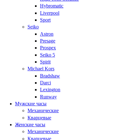
Hybromatic
Liverpool
Sport
Seiko
Astron
Presage
Prospex
Seiko 5
Spirit
Michael Kors
Bradshaw
Darci
Lexington
Runway
Мужские часы
Механические
Кварцевые
Женские часы
Механические
Кварцевые