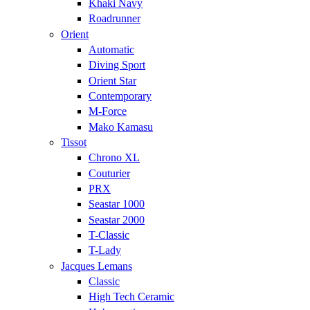
Khaki Navy
Roadrunner
Orient
Automatic
Diving Sport
Orient Star
Contemporary
M-Force
Mako Kamasu
Tissot
Chrono XL
Couturier
PRX
Seastar 1000
Seastar 2000
T-Classic
T-Lady
Jacques Lemans
Classic
High Tech Ceramic