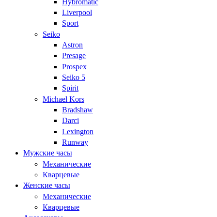
Hybromatic
Liverpool
Sport
Seiko
Astron
Presage
Prospex
Seiko 5
Spirit
Michael Kors
Bradshaw
Darci
Lexington
Runway
Мужские часы
Механические
Кварцевые
Женские часы
Механические
Кварцевые