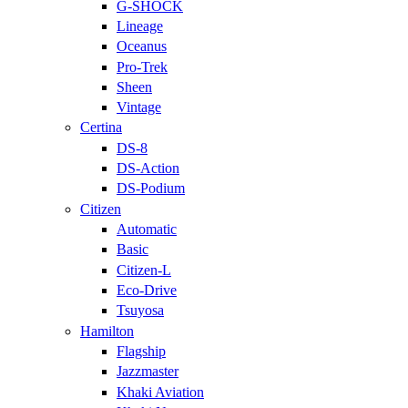
G-SHOCK
Lineage
Oceanus
Pro-Trek
Sheen
Vintage
Certina
DS-8
DS-Action
DS-Podium
Citizen
Automatic
Basic
Citizen-L
Eco-Drive
Tsuyosa
Hamilton
Flagship
Jazzmaster
Khaki Aviation