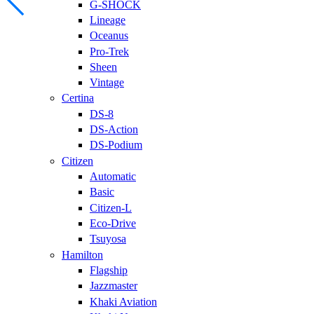
G-SHOCK
Lineage
Oceanus
Pro-Trek
Sheen
Vintage
Certina
DS-8
DS-Action
DS-Podium
Citizen
Automatic
Basic
Citizen-L
Eco-Drive
Tsuyosa
Hamilton
Flagship
Jazzmaster
Khaki Aviation