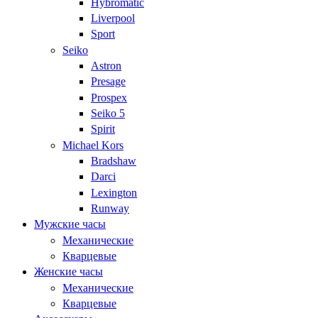
Hybromatic
Liverpool
Sport
Seiko
Astron
Presage
Prospex
Seiko 5
Spirit
Michael Kors
Bradshaw
Darci
Lexington
Runway
Мужские часы
Механические
Кварцевые
Женские часы
Механические
Кварцевые