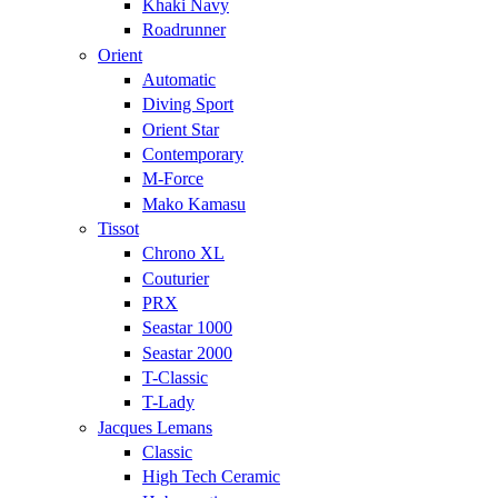
Khaki Navy
Roadrunner
Orient
Automatic
Diving Sport
Orient Star
Contemporary
M-Force
Mako Kamasu
Tissot
Chrono XL
Couturier
PRX
Seastar 1000
Seastar 2000
T-Classic
T-Lady
Jacques Lemans
Classic
High Tech Ceramic