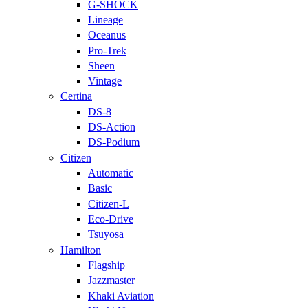
G-SHOCK
Lineage
Oceanus
Pro-Trek
Sheen
Vintage
Certina
DS-8
DS-Action
DS-Podium
Citizen
Automatic
Basic
Citizen-L
Eco-Drive
Tsuyosa
Hamilton
Flagship
Jazzmaster
Khaki Aviation