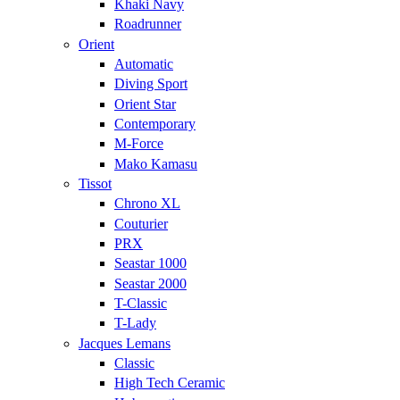
Khaki Navy
Roadrunner
Orient
Automatic
Diving Sport
Orient Star
Contemporary
M-Force
Mako Kamasu
Tissot
Chrono XL
Couturier
PRX
Seastar 1000
Seastar 2000
T-Classic
T-Lady
Jacques Lemans
Classic
High Tech Ceramic