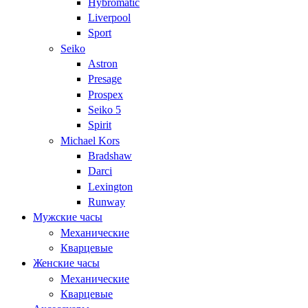
Hybromatic
Liverpool
Sport
Seiko
Astron
Presage
Prospex
Seiko 5
Spirit
Michael Kors
Bradshaw
Darci
Lexington
Runway
Мужские часы
Механические
Кварцевые
Женские часы
Механические
Кварцевые