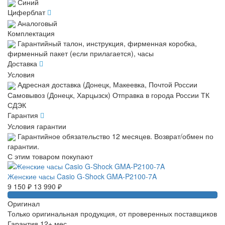
Синий
Циферблат
Аналоговый
Комплектация
Гарантийный талон, инструкция, фирменная коробка,
фирменный пакет (если прилагается), часы
Доставка
Условия
Адресная доставка (Донецк, Макеевка, Почтой России
Самовывоз (Донецк, Харцызск) Отправка в города России ТК
СДЭК
Гарантия
Условия гарантии
Гарантийное обязательство 12 месяцев. Возврат/обмен по
гарантии.
С этим товаром покупают
Женские часы Casio G-Shock GMA-P2100-7A
Му
9 150 ₽
13 990 ₽
9 
Оригинал
Только оригинальная продукция, от проверенных поставщиков
Гарантия 12+ мес.