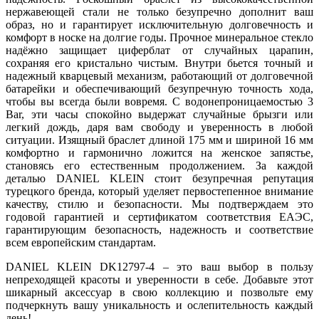
нержавеющей стали не только безупречно дополнит ваш
образ, но и гарантирует исключительную долговечность и
комфорт в носке на долгие годы. Прочное минеральное стекло
надёжно защищает циферблат от случайных царапин,
сохраняя его кристально чистым. Внутри бьется точный и
надежный кварцевый механизм, работающий от долговечной
батарейки и обеспечивающий безупречную точность хода,
чтобы вы всегда были вовремя. С водонепроницаемостью 3
Bar, эти часы спокойно выдержат случайные брызги или
легкий дождь, даря вам свободу и уверенность в любой
ситуации. Изящный браслет длиной 175 мм и шириной 16 мм
комфортно и гармонично ложится на женское запястье,
становясь его естественным продолжением. За каждой
деталью DANIEL KLEIN стоит безупречная репутация
турецкого бренда, который уделяет первостепенное внимание
качеству, стилю и безопасности. Мы подтверждаем это
годовой гарантией и сертификатом соответствия ЕАЭС,
гарантирующим безопасность, надежность и соответствие
всем европейским стандартам.
DANIEL KLEIN DK12797-4 – это ваш выбор в пользу
непреходящей красоты и уверенности в себе. Добавьте этот
шикарный аксессуар в свою коллекцию и позвольте ему
подчеркнуть вашу уникальность и ослепительность каждый
день!