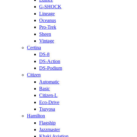
G-SHOCK
Lineage
Oceanus
Pro-Trek
Sheen
Vintage
Certina
DS-8
DS-Action
DS-Podium
Citizen
Automatic
Basic
Citizen-L
Eco-Drive
Tsuyosa
Hamilton
Flagship
Jazzmaster
Khaki Aviation