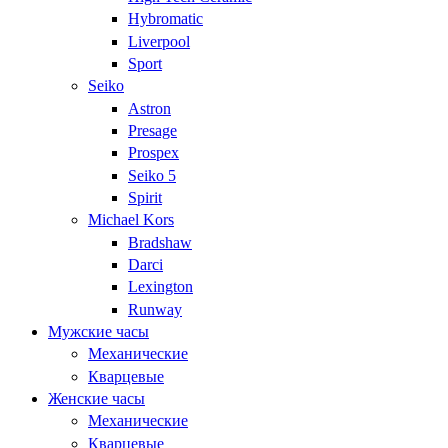
Hybromatic
Liverpool
Sport
Seiko
Astron
Presage
Prospex
Seiko 5
Spirit
Michael Kors
Bradshaw
Darci
Lexington
Runway
Мужские часы
Механические
Кварцевые
Женские часы
Механические
Кварцевые