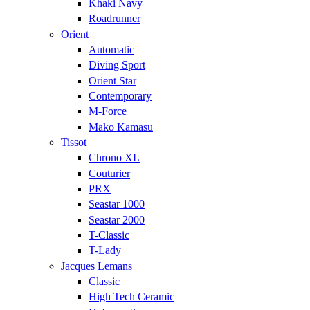
Khaki Navy
Roadrunner
Orient
Automatic
Diving Sport
Orient Star
Contemporary
M-Force
Mako Kamasu
Tissot
Chrono XL
Couturier
PRX
Seastar 1000
Seastar 2000
T-Classic
T-Lady
Jacques Lemans
Classic
High Tech Ceramic