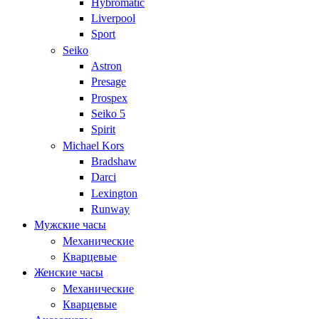
Hybromatic
Liverpool
Sport
Seiko
Astron
Presage
Prospex
Seiko 5
Spirit
Michael Kors
Bradshaw
Darci
Lexington
Runway
Мужские часы
Механические
Кварцевые
Женские часы
Механические
Кварцевые