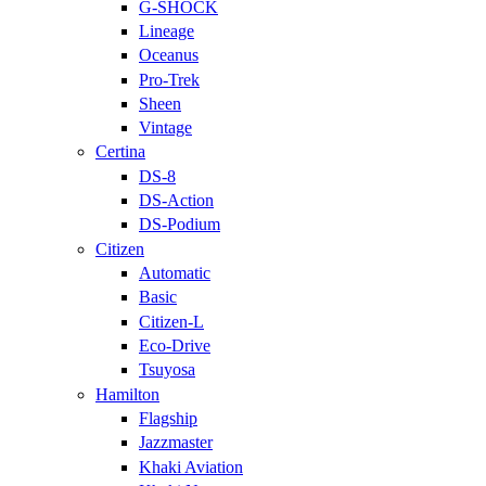
G-SHOCK
Lineage
Oceanus
Pro-Trek
Sheen
Vintage
Certina
DS-8
DS-Action
DS-Podium
Citizen
Automatic
Basic
Citizen-L
Eco-Drive
Tsuyosa
Hamilton
Flagship
Jazzmaster
Khaki Aviation