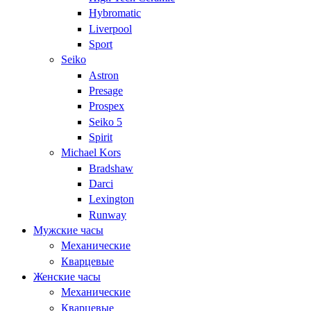
Hybromatic
Liverpool
Sport
Seiko
Astron
Presage
Prospex
Seiko 5
Spirit
Michael Kors
Bradshaw
Darci
Lexington
Runway
Мужские часы
Механические
Кварцевые
Женские часы
Механические
Кварцевые