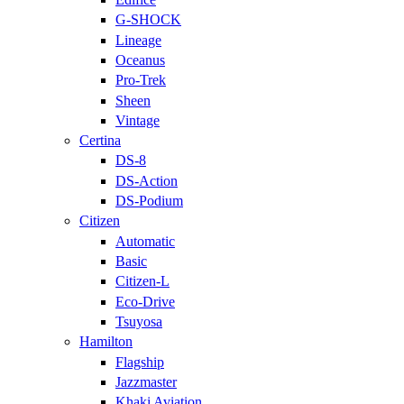
G-SHOCK
Lineage
Oceanus
Pro-Trek
Sheen
Vintage
Certina
DS-8
DS-Action
DS-Podium
Citizen
Automatic
Basic
Citizen-L
Eco-Drive
Tsuyosa
Hamilton
Flagship
Jazzmaster
Khaki Aviation