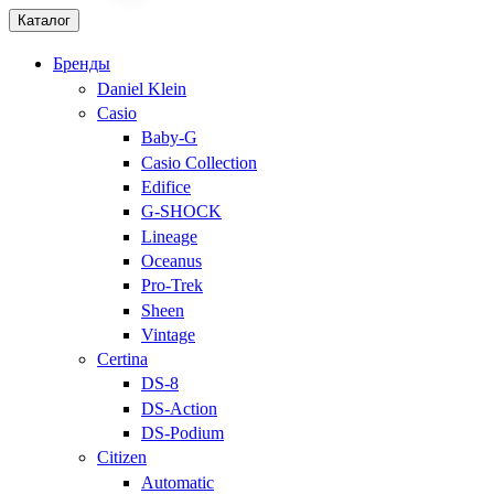
Каталог
Бренды
Daniel Klein
Casio
Baby-G
Casio Collection
Edifice
G-SHOCK
Lineage
Oceanus
Pro-Trek
Sheen
Vintage
Certina
DS-8
DS-Action
DS-Podium
Citizen
Automatic