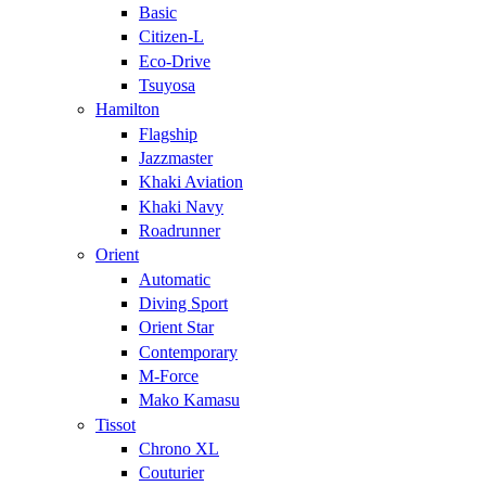
Basic
Citizen-L
Eco-Drive
Tsuyosa
Hamilton
Flagship
Jazzmaster
Khaki Aviation
Khaki Navy
Roadrunner
Orient
Automatic
Diving Sport
Orient Star
Contemporary
M-Force
Mako Kamasu
Tissot
Chrono XL
Couturier