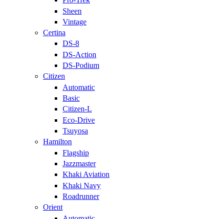
Sheen
Vintage
Certina
DS-8
DS-Action
DS-Podium
Citizen
Automatic
Basic
Citizen-L
Eco-Drive
Tsuyosa
Hamilton
Flagship
Jazzmaster
Khaki Aviation
Khaki Navy
Roadrunner
Orient
Automatic