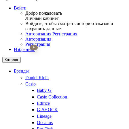
Войти
Добро пожаловать
Личный кабинет
Войдите, чтобы смотреть историю заказов и
сохранять данные
Авторизация
Регистрация
Авторизация
Регистрация
0
Избранное
Каталог
Бренды
Daniel Klein
Casio
Baby-G
Casio Collection
Edifice
G-SHOCK
Lineage
Oceanus
Pro-Trek