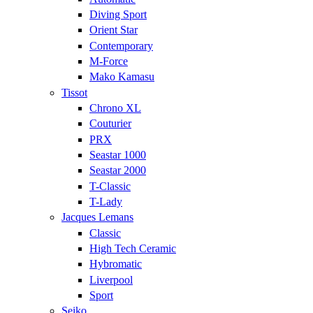
Diving Sport
Orient Star
Contemporary
M-Force
Mako Kamasu
Tissot
Chrono XL
Couturier
PRX
Seastar 1000
Seastar 2000
T-Classic
T-Lady
Jacques Lemans
Classic
High Tech Ceramic
Hybromatic
Liverpool
Sport
Seiko