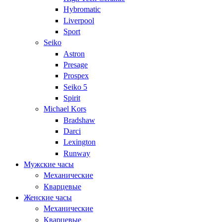
Hybromatic
Liverpool
Sport
Seiko
Astron
Presage
Prospex
Seiko 5
Spirit
Michael Kors
Bradshaw
Darci
Lexington
Runway
Мужские часы
Механические
Кварцевые
Женские часы
Механические
Кварцевые