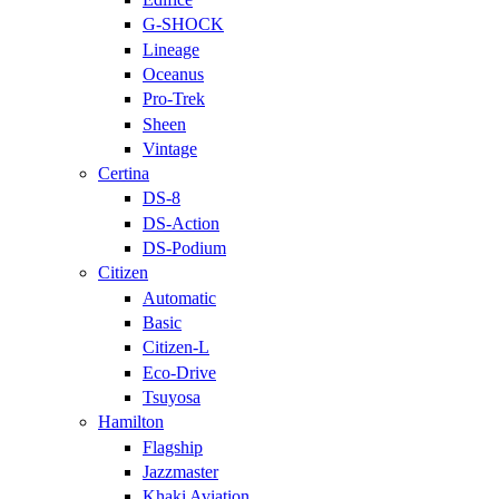
G-SHOCK
Lineage
Oceanus
Pro-Trek
Sheen
Vintage
Certina
DS-8
DS-Action
DS-Podium
Citizen
Automatic
Basic
Citizen-L
Eco-Drive
Tsuyosa
Hamilton
Flagship
Jazzmaster
Khaki Aviation