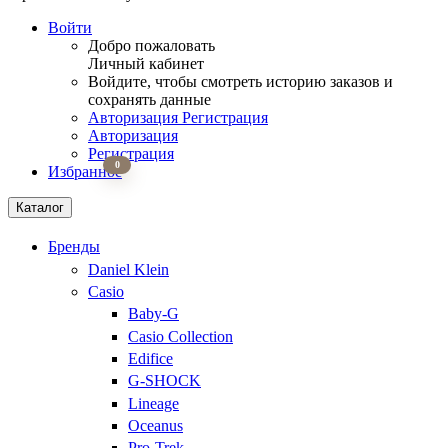
Войти
Добро пожаловать
Личный кабинет
Войдите, чтобы смотреть историю заказов и
сохранять данные
Авторизация
Регистрация
Авторизация
Регистрация
0
Избранное
Каталог
Бренды
Daniel Klein
Casio
Baby-G
Casio Collection
Edifice
G-SHOCK
Lineage
Oceanus
Pro-Trek