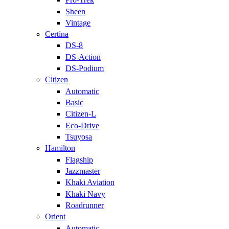
Sheen
Vintage
Certina
DS-8
DS-Action
DS-Podium
Citizen
Automatic
Basic
Citizen-L
Eco-Drive
Tsuyosa
Hamilton
Flagship
Jazzmaster
Khaki Aviation
Khaki Navy
Roadrunner
Orient
Automatic