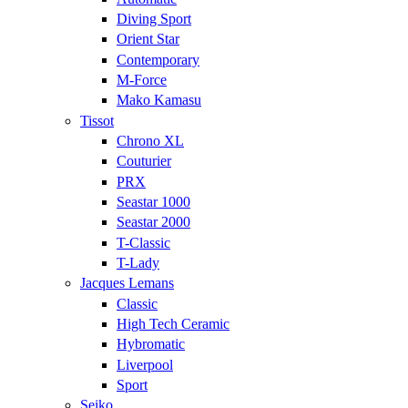
Diving Sport
Orient Star
Contemporary
M-Force
Mako Kamasu
Tissot
Chrono XL
Couturier
PRX
Seastar 1000
Seastar 2000
T-Classic
T-Lady
Jacques Lemans
Classic
High Tech Ceramic
Hybromatic
Liverpool
Sport
Seiko