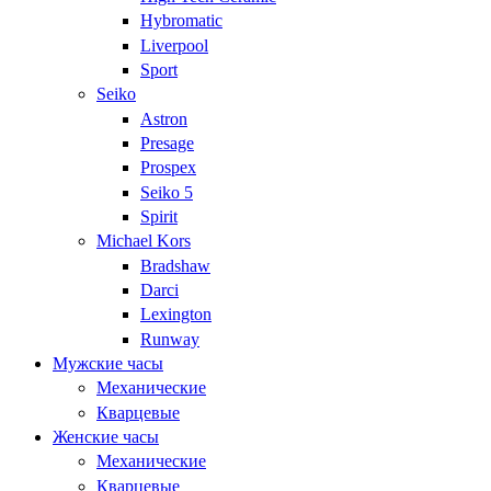
Hybromatic
Liverpool
Sport
Seiko
Astron
Presage
Prospex
Seiko 5
Spirit
Michael Kors
Bradshaw
Darci
Lexington
Runway
Мужские часы
Механические
Кварцевые
Женские часы
Механические
Кварцевые