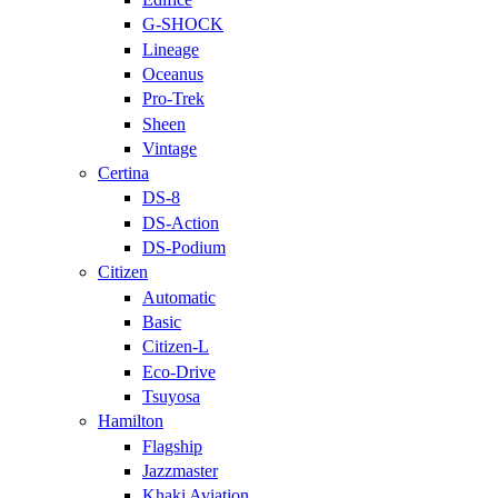
G-SHOCK
Lineage
Oceanus
Pro-Trek
Sheen
Vintage
Certina
DS-8
DS-Action
DS-Podium
Citizen
Automatic
Basic
Citizen-L
Eco-Drive
Tsuyosa
Hamilton
Flagship
Jazzmaster
Khaki Aviation