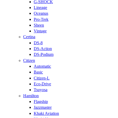
G-SHOCK
Lineage
Oceanus
Pro-Trek
Sheen
Vintage
Certina
DS-8
DS-Action
DS-Podium
Citizen
Automatic
Basic
Citizen-L
Eco-Drive
Tsuyosa
Hamilton
Flagship
Jazzmaster
Khaki Aviation