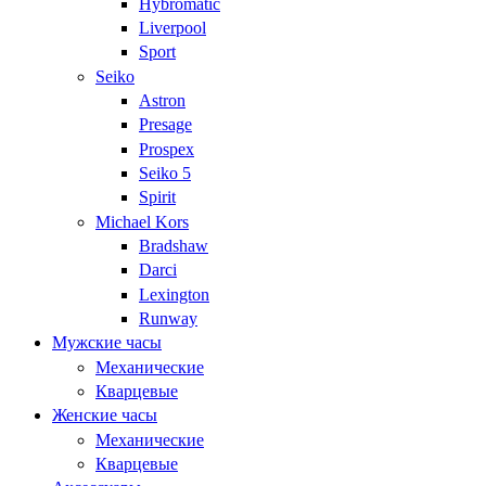
Hybromatic
Liverpool
Sport
Seiko
Astron
Presage
Prospex
Seiko 5
Spirit
Michael Kors
Bradshaw
Darci
Lexington
Runway
Мужские часы
Механические
Кварцевые
Женские часы
Механические
Кварцевые