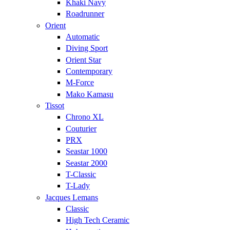
Khaki Navy
Roadrunner
Orient
Automatic
Diving Sport
Orient Star
Contemporary
M-Force
Mako Kamasu
Tissot
Chrono XL
Couturier
PRX
Seastar 1000
Seastar 2000
T-Classic
T-Lady
Jacques Lemans
Classic
High Tech Ceramic