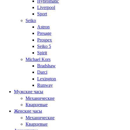
Hybromatic
Liverpool
Sport
Seiko
Astron
Presage
Prospex
Seiko 5
Spirit
Michael Kors
Bradshaw
Darci
Lexington
Runway
Мужские часы
Механические
Кварцевые
Женские часы
Механические
Кварцевые