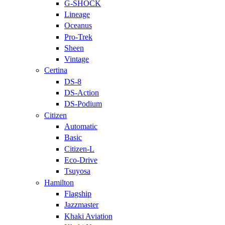
G-SHOCK
Lineage
Oceanus
Pro-Trek
Sheen
Vintage
Certina
DS-8
DS-Action
DS-Podium
Citizen
Automatic
Basic
Citizen-L
Eco-Drive
Tsuyosa
Hamilton
Flagship
Jazzmaster
Khaki Aviation