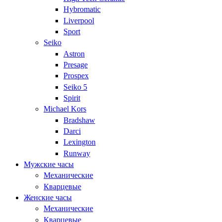
Hybromatic
Liverpool
Sport
Seiko
Astron
Presage
Prospex
Seiko 5
Spirit
Michael Kors
Bradshaw
Darci
Lexington
Runway
Мужские часы
Механические
Кварцевые
Женские часы
Механические
Кварцевые