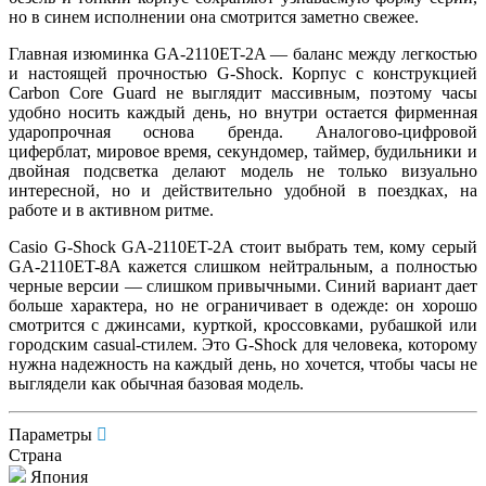
но в синем исполнении она смотрится заметно свежее.
Главная изюминка GA-2110ET-2A — баланс между легкостью
и настоящей прочностью G-Shock. Корпус с конструкцией
Carbon Core Guard не выглядит массивным, поэтому часы
удобно носить каждый день, но внутри остается фирменная
ударопрочная основа бренда. Аналогово-цифровой
циферблат, мировое время, секундомер, таймер, будильники и
двойная подсветка делают модель не только визуально
интересной, но и действительно удобной в поездках, на
работе и в активном ритме.
Casio G-Shock GA-2110ET-2A стоит выбрать тем, кому серый
GA-2110ET-8A кажется слишком нейтральным, а полностью
черные версии — слишком привычными. Синий вариант дает
больше характера, но не ограничивает в одежде: он хорошо
смотрится с джинсами, курткой, кроссовками, рубашкой или
городским casual-стилем. Это G-Shock для человека, которому
нужна надежность на каждый день, но хочется, чтобы часы не
выглядели как обычная базовая модель.
Параметры
Страна
Япония