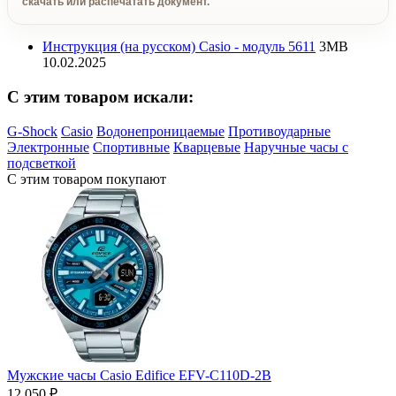
скачать или распечатать документ.
Инструкция (на русском) Casio - модуль 5611
3MB
10.02.2025
C этим товаром искали:
G-Shock
Casio
Водонепроницаемые
Противоударные
Электронные
Спортивные
Кварцевые
Наручные часы с
подсветкой
С этим товаром покупают
Мужские часы Casio Edifice EFV-C110D-2B
12 050 ₽