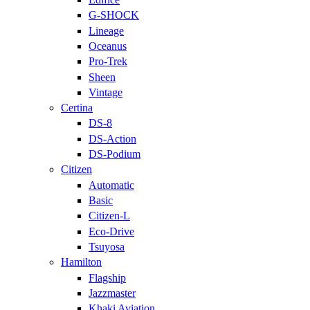
G-SHOCK
Lineage
Oceanus
Pro-Trek
Sheen
Vintage
Certina
DS-8
DS-Action
DS-Podium
Citizen
Automatic
Basic
Citizen-L
Eco-Drive
Tsuyosa
Hamilton
Flagship
Jazzmaster
Khaki Aviation