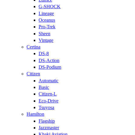
G-SHOCK
Lineage
Oceanus
Pro-Trek
Sheen
Vintage
Certina
DS-8
DS-Action
DS-Podium
Citizen
Automatic
Basic
Citizen-L
Eco-Drive
Tsuyosa
Hamilton
Flagship
Jazzmaster
Khaki Aviation