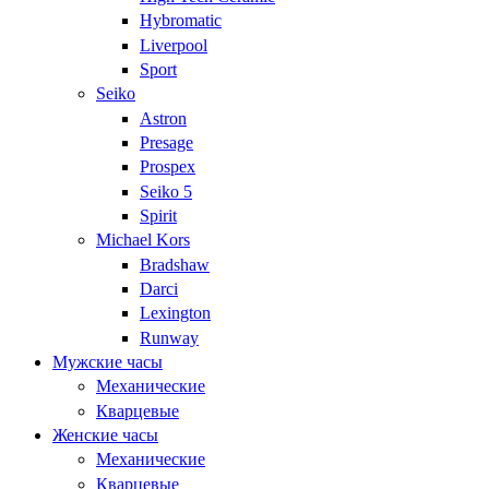
Hybromatic
Liverpool
Sport
Seiko
Astron
Presage
Prospex
Seiko 5
Spirit
Michael Kors
Bradshaw
Darci
Lexington
Runway
Мужские часы
Механические
Кварцевые
Женские часы
Механические
Кварцевые