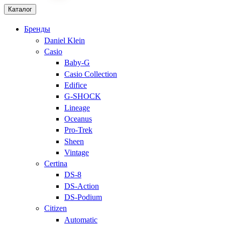
Каталог
Бренды
Daniel Klein
Casio
Baby-G
Casio Collection
Edifice
G-SHOCK
Lineage
Oceanus
Pro-Trek
Sheen
Vintage
Certina
DS-8
DS-Action
DS-Podium
Citizen
Automatic