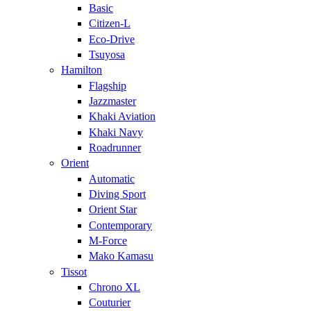
Basic
Citizen-L
Eco-Drive
Tsuyosa
Hamilton
Flagship
Jazzmaster
Khaki Aviation
Khaki Navy
Roadrunner
Orient
Automatic
Diving Sport
Orient Star
Contemporary
M-Force
Mako Kamasu
Tissot
Chrono XL
Couturier