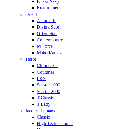
Khaki Navy
Roadrunner
Orient
Automatic
Diving Sport
Orient Star
Contemporary
M-Force
Mako Kamasu
Tissot
Chrono XL
Couturier
PRX
Seastar 1000
Seastar 2000
T-Classic
T-Lady
Jacques Lemans
Classic
High Tech Ceramic