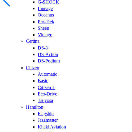
G-SHOCK
Lineage
Oceanus
Pro-Trek
Sheen
Vintage
Certina
DS-8
DS-Action
DS-Podium
Citizen
Automatic
Basic
Citizen-L
Eco-Drive
Tsuyosa
Hamilton
Flagship
Jazzmaster
Khaki Aviation