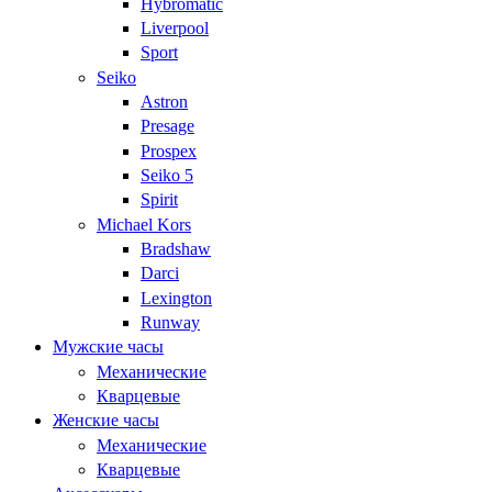
Hybromatic
Liverpool
Sport
Seiko
Astron
Presage
Prospex
Seiko 5
Spirit
Michael Kors
Bradshaw
Darci
Lexington
Runway
Мужские часы
Механические
Кварцевые
Женские часы
Механические
Кварцевые