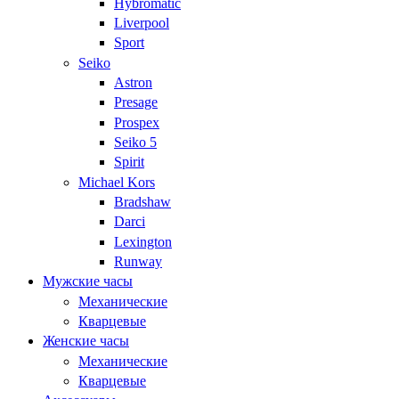
Hybromatic
Liverpool
Sport
Seiko
Astron
Presage
Prospex
Seiko 5
Spirit
Michael Kors
Bradshaw
Darci
Lexington
Runway
Мужские часы
Механические
Кварцевые
Женские часы
Механические
Кварцевые