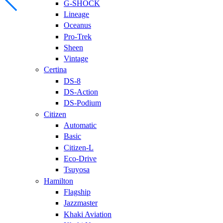
G-SHOCK
Lineage
Oceanus
Pro-Trek
Sheen
Vintage
Certina
DS-8
DS-Action
DS-Podium
Citizen
Automatic
Basic
Citizen-L
Eco-Drive
Tsuyosa
Hamilton
Flagship
Jazzmaster
Khaki Aviation