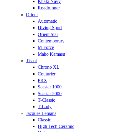
Khaki Navy
Roadrunner
Orient
Automatic
Diving Sport
Orient Star
Contemporary
M-Force
Mako Kamasu
Tissot
Chrono XL
Couturier
PRX
Seastar 1000
Seastar 2000
T-Classic
T-Lady
Jacques Lemans
Classic
High Tech Ceramic