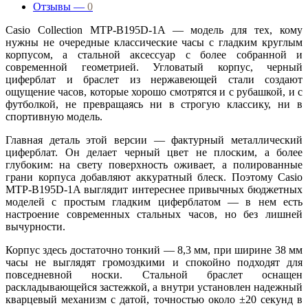
Отзывы —
0
Casio Collection MTP-B195D-1A — модель для тех, кому
нужны не очередные классические часы с гладким круглым
корпусом, а стальной аксессуар с более собранной и
современной геометрией. Угловатый корпус, черный
циферблат и браслет из нержавеющей стали создают
ощущение часов, которые хорошо смотрятся и с рубашкой, и с
футболкой, не превращаясь ни в строгую классику, ни в
спортивную модель.
Главная деталь этой версии — фактурный металлический
циферблат. Он делает черный цвет не плоским, а более
глубоким: на свету поверхность оживает, а полированные
грани корпуса добавляют аккуратный блеск. Поэтому Casio
MTP-B195D-1A выглядит интереснее привычных бюджетных
моделей с простым гладким циферблатом — в нем есть
настроение современных стальных часов, но без лишней
вычурности.
Корпус здесь достаточно тонкий — 8,3 мм, при ширине 38 мм
часы не выглядят громоздкими и спокойно подходят для
повседневной носки. Стальной браслет оснащен
раскладывающейся застежкой, а внутри установлен надежный
кварцевый механизм с датой, точностью около ±20 секунд в