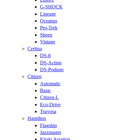
G-SHOCK
Lineage
Oceanus
Pro-Trek
Sheen
Vintage
Certina
DS-8
DS-Action
DS-Podium
Citizen
Automatic
Basic
Citizen-L
Eco-Drive
Tsuyosa
Hamilton
Flagship
Jazzmaster
Khaki Aviation