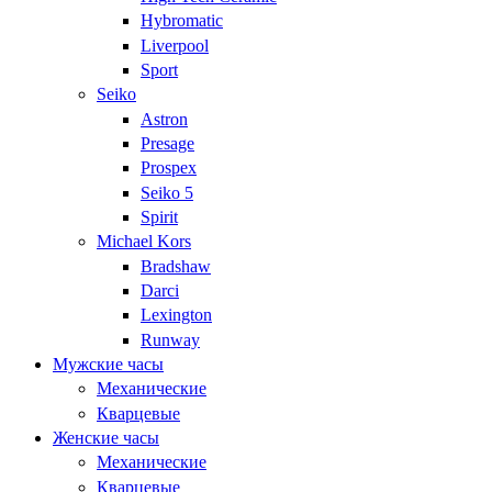
Hybromatic
Liverpool
Sport
Seiko
Astron
Presage
Prospex
Seiko 5
Spirit
Michael Kors
Bradshaw
Darci
Lexington
Runway
Мужские часы
Механические
Кварцевые
Женские часы
Механические
Кварцевые