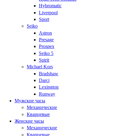
Hybromatic
Liverpool
Sport
Seiko
Astron
Presage
Prospex
Seiko 5
Spirit
Michael Kors
Bradshaw
Darci
Lexington
Runway
Мужские часы
Механические
Кварцевые
Женские часы
Механические
Кварцевые