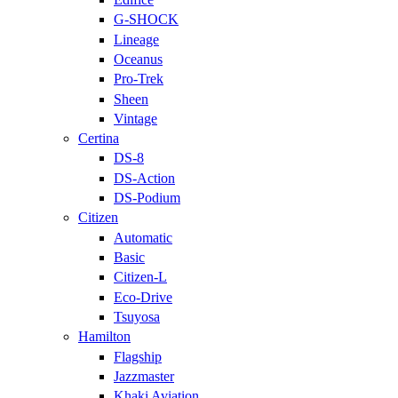
G-SHOCK
Lineage
Oceanus
Pro-Trek
Sheen
Vintage
Certina
DS-8
DS-Action
DS-Podium
Citizen
Automatic
Basic
Citizen-L
Eco-Drive
Tsuyosa
Hamilton
Flagship
Jazzmaster
Khaki Aviation