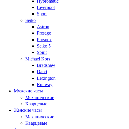
Hybromatic
Liverpool
Sport
Seiko
Astron
Presage
Prospex
Seiko 5
Spirit
Michael Kors
Bradshaw
Darci
Lexington
Runway
Мужские часы
Механические
Кварцевые
Женские часы
Механические
Кварцевые