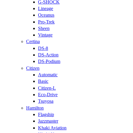
G-SHOCK
Lineage
Oceanus
Pro-Trek
Sheen
Vintage
Certina
DS-8
DS-Action
DS-Podium
Citizen
Automatic
Basic
Citizen-L
Eco-Drive
Tsuyosa
Hamilton
Flagship
Jazzmaster
Khaki Aviation