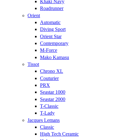
Khaki Navy
Roadrunner
Orient
Automatic
Diving Sport
Orient Star
Contemporary
M-Force
Mako Kamasu
Tissot
Chrono XL
Couturier
PRX
Seastar 1000
Seastar 2000
T-Classic
T-Lady
Jacques Lemans
Classic
High Tech Ceramic