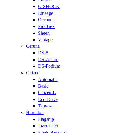
G-SHOCK
Lineage
Oceanus
Pro-Trek
Sheen
Vintage
Certina
DS-8
DS-Action
DS-Podium
Citizen
Automatic
Basic
Citizen-L
Eco-Drive
Tsuyosa
Hamilton
Flagship
Jazzmaster
Khaki Aviation