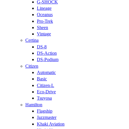
G-SHOCK
Lineage
Oceanus
Pro-Trek
Sheen
Vintage
Certina
DS-8
DS-Action
DS-Podium
Citizen
Automatic
Basic
Citizen-L
Eco-Drive
Tsuyosa
Hamilton
Flagship
Jazzmaster
Khaki Aviation