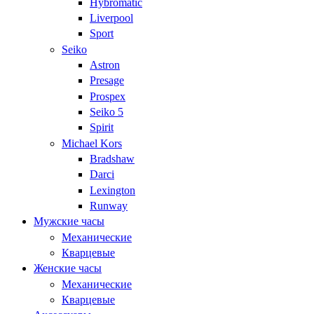
Hybromatic
Liverpool
Sport
Seiko
Astron
Presage
Prospex
Seiko 5
Spirit
Michael Kors
Bradshaw
Darci
Lexington
Runway
Мужские часы
Механические
Кварцевые
Женские часы
Механические
Кварцевые