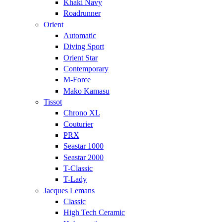
Khaki Navy
Roadrunner
Orient
Automatic
Diving Sport
Orient Star
Contemporary
M-Force
Mako Kamasu
Tissot
Chrono XL
Couturier
PRX
Seastar 1000
Seastar 2000
T-Classic
T-Lady
Jacques Lemans
Classic
High Tech Ceramic