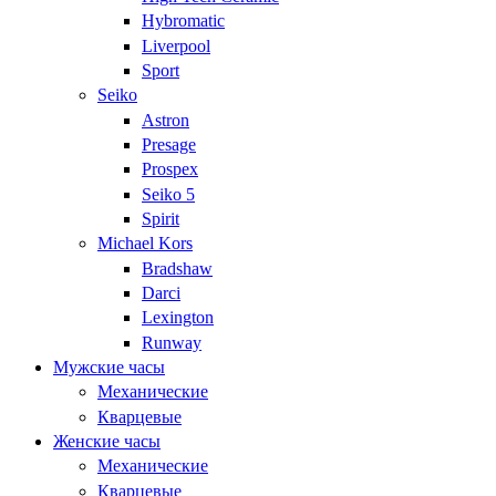
Hybromatic
Liverpool
Sport
Seiko
Astron
Presage
Prospex
Seiko 5
Spirit
Michael Kors
Bradshaw
Darci
Lexington
Runway
Мужские часы
Механические
Кварцевые
Женские часы
Механические
Кварцевые