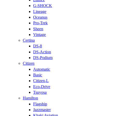
G-SHOCK
Lineage
Oceanus
Pro-Trek
Sheen
Vintage
Certina
DS-8
DS-Action
DS-Podium
Citizen
Automatic
Basic
Citizen-L
Eco-Drive
Tsuyosa
Hamilton
Flagship
Jazzmaster
Khaki Aviation