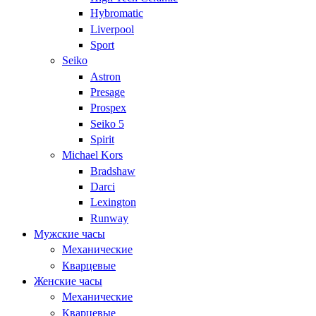
Hybromatic
Liverpool
Sport
Seiko
Astron
Presage
Prospex
Seiko 5
Spirit
Michael Kors
Bradshaw
Darci
Lexington
Runway
Мужские часы
Механические
Кварцевые
Женские часы
Механические
Кварцевые