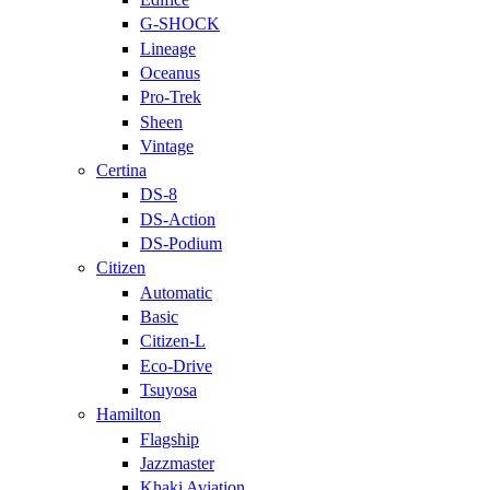
G-SHOCK
Lineage
Oceanus
Pro-Trek
Sheen
Vintage
Certina
DS-8
DS-Action
DS-Podium
Citizen
Automatic
Basic
Citizen-L
Eco-Drive
Tsuyosa
Hamilton
Flagship
Jazzmaster
Khaki Aviation