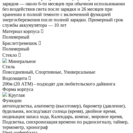
зарядом — около 6-ти месяцев при обычном использовании
без воздействия света после зарядки и 26 месяцев при
хранении в полной темноте с включенной функцией
энергосбережения после полной зарядки. Примерный срок
службы аккумулятора — 10 лет
Материал корпуса
Полимерный
Браслет/ремешок
Полимерный
Стекло
Минеральное
Стиль
Повседневный, Спортивные, Универсальные
Водозащита
200м (20 АТМ) - подходят для любительского дайвинга
Форма корпуса
Круглая
Функции
автоподсветка, альтиметр (высотомер), барометр (давление),
будильник, восход/закат солнца (время), двойное время,
индикация запаса хода, Календарь, компас, мировое время,
Подсветка, синхронизация времени по радиосигналу, таймер,
термометр, хронограф
Цвет циферблата