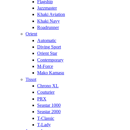
Flagship
Jazzmaster
Khaki Aviation
Khaki Navy
Roadrunner
Orient
Automatic
Diving Sport
Orient Star
Contemporary
M-Force
Mako Kamasu
Tissot
Chrono XL
Couturier
PRX
Seastar 1000
Seastar 2000
T-Classic
T-Lady