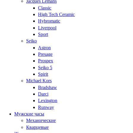
Jacques Lemans
Classic
High Tech Ceramic
Hybromatic
Liverpool
Sport
Seiko
Astron
Presage
Prospex
Seiko 5
Spirit
Michael Kors
Bradshaw
Darci
Lexington
Runway
Мужские часы
Механические
Кварцевые