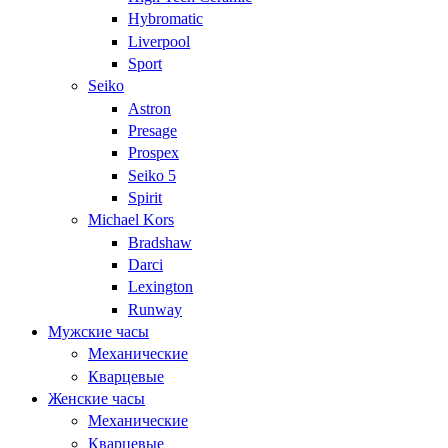
Hybromatic
Liverpool
Sport
Seiko
Astron
Presage
Prospex
Seiko 5
Spirit
Michael Kors
Bradshaw
Darci
Lexington
Runway
Мужские часы
Механические
Кварцевые
Женские часы
Механические
Кварцевые