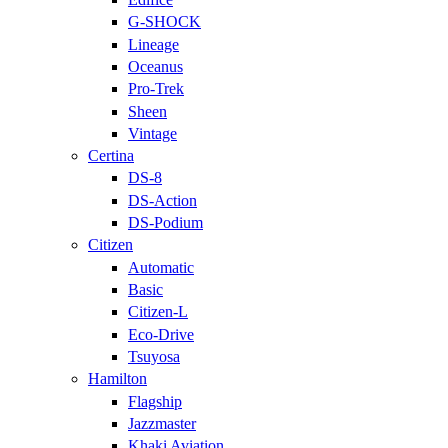
G-SHOCK
Lineage
Oceanus
Pro-Trek
Sheen
Vintage
Certina
DS-8
DS-Action
DS-Podium
Citizen
Automatic
Basic
Citizen-L
Eco-Drive
Tsuyosa
Hamilton
Flagship
Jazzmaster
Khaki Aviation