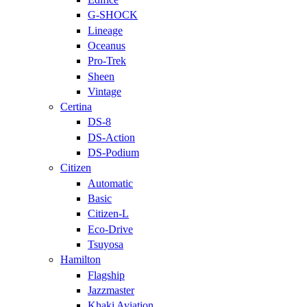
G-SHOCK
Lineage
Oceanus
Pro-Trek
Sheen
Vintage
Certina
DS-8
DS-Action
DS-Podium
Citizen
Automatic
Basic
Citizen-L
Eco-Drive
Tsuyosa
Hamilton
Flagship
Jazzmaster
Khaki Aviation