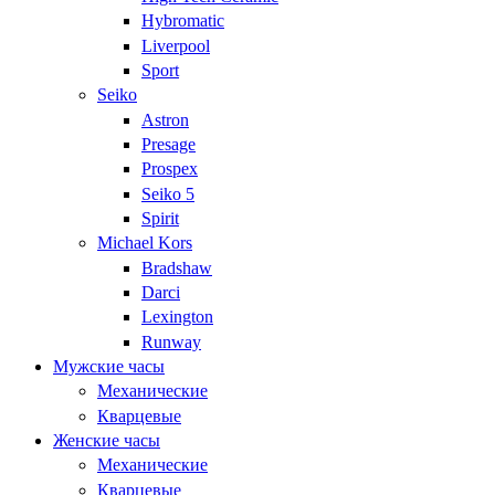
Hybromatic
Liverpool
Sport
Seiko
Astron
Presage
Prospex
Seiko 5
Spirit
Michael Kors
Bradshaw
Darci
Lexington
Runway
Мужские часы
Механические
Кварцевые
Женские часы
Механические
Кварцевые