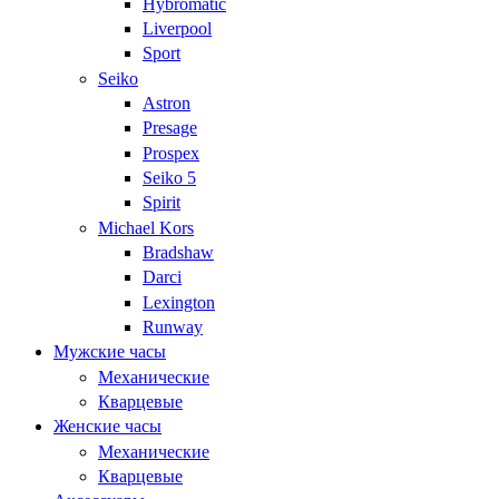
Hybromatic
Liverpool
Sport
Seiko
Astron
Presage
Prospex
Seiko 5
Spirit
Michael Kors
Bradshaw
Darci
Lexington
Runway
Мужские часы
Механические
Кварцевые
Женские часы
Механические
Кварцевые