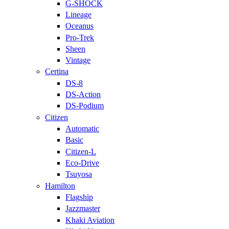
G-SHOCK
Lineage
Oceanus
Pro-Trek
Sheen
Vintage
Certina
DS-8
DS-Action
DS-Podium
Citizen
Automatic
Basic
Citizen-L
Eco-Drive
Tsuyosa
Hamilton
Flagship
Jazzmaster
Khaki Aviation