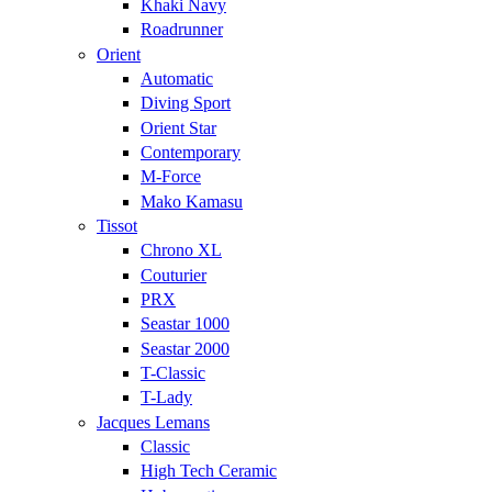
Khaki Navy
Roadrunner
Orient
Automatic
Diving Sport
Orient Star
Contemporary
M-Force
Mako Kamasu
Tissot
Chrono XL
Couturier
PRX
Seastar 1000
Seastar 2000
T-Classic
T-Lady
Jacques Lemans
Classic
High Tech Ceramic