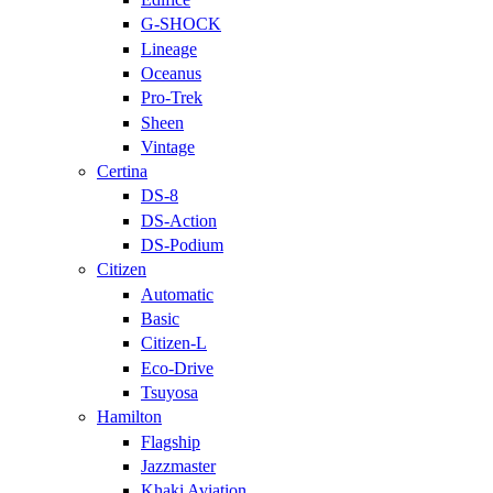
G-SHOCK
Lineage
Oceanus
Pro-Trek
Sheen
Vintage
Certina
DS-8
DS-Action
DS-Podium
Citizen
Automatic
Basic
Citizen-L
Eco-Drive
Tsuyosa
Hamilton
Flagship
Jazzmaster
Khaki Aviation