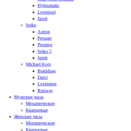
Hybromatic
Liverpool
Sport
Seiko
Astron
Presage
Prospex
Seiko 5
Spirit
Michael Kors
Bradshaw
Darci
Lexington
Runway
Мужские часы
Механические
Кварцевые
Женские часы
Механические
Кварцевые