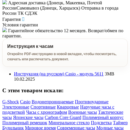
Адресная доставка (Донецк, Макеевка, Почтой
РоссииСамовывоз (Донецк, Харцызск) Отправка в города
России ТК СДЭК
Гарантия
Условия гарантии
Гарантийное обязательство 12 месяцев. Возврат/обмен по
гарантии.
Инструкция к часам
Откройте PDF-инструкцию в новой вкладке, чтобы посмотреть,
скачать или распечатать документ.
Инструкция (на русском) Casio - модуль 5611
3MB
10.02.2025
C этим товаром искали:
G-Shock
Casio
Водонепроницаемые
Противоударные
Электронные
Спортивные
Кварцевые
Наручные часы с
подсветкой
Часы с хронографом
Военные часы
Тактические
часы
Японские часы
Carbon Core Guard
Полимерный корпус
Полимерный ремешок
Минеральное стекло
Подсветка
Таймер
Будильник
Мировое время
Современные часы
Модные часы