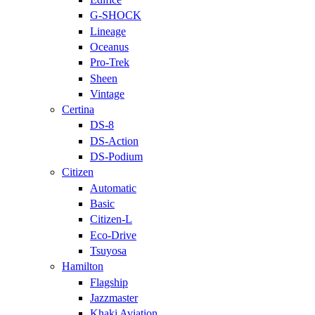
G-SHOCK
Lineage
Oceanus
Pro-Trek
Sheen
Vintage
Certina
DS-8
DS-Action
DS-Podium
Citizen
Automatic
Basic
Citizen-L
Eco-Drive
Tsuyosa
Hamilton
Flagship
Jazzmaster
Khaki Aviation