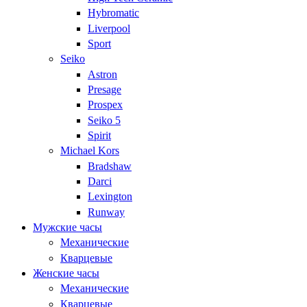
Hybromatic
Liverpool
Sport
Seiko
Astron
Presage
Prospex
Seiko 5
Spirit
Michael Kors
Bradshaw
Darci
Lexington
Runway
Мужские часы
Механические
Кварцевые
Женские часы
Механические
Кварцевые