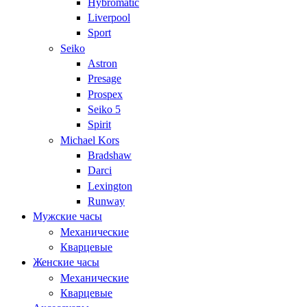
Hybromatic
Liverpool
Sport
Seiko
Astron
Presage
Prospex
Seiko 5
Spirit
Michael Kors
Bradshaw
Darci
Lexington
Runway
Мужские часы
Механические
Кварцевые
Женские часы
Механические
Кварцевые