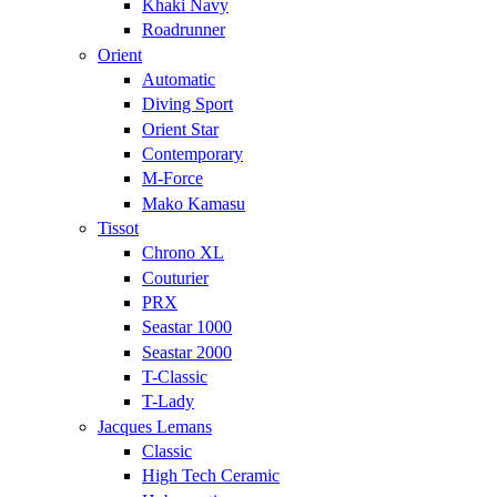
Khaki Navy
Roadrunner
Orient
Automatic
Diving Sport
Orient Star
Contemporary
M-Force
Mako Kamasu
Tissot
Chrono XL
Couturier
PRX
Seastar 1000
Seastar 2000
T-Classic
T-Lady
Jacques Lemans
Classic
High Tech Ceramic