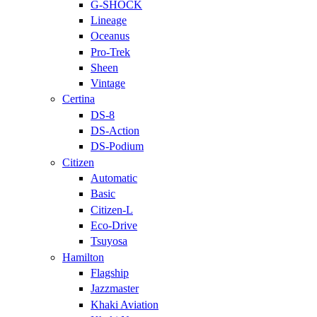
G-SHOCK
Lineage
Oceanus
Pro-Trek
Sheen
Vintage
Certina
DS-8
DS-Action
DS-Podium
Citizen
Automatic
Basic
Citizen-L
Eco-Drive
Tsuyosa
Hamilton
Flagship
Jazzmaster
Khaki Aviation