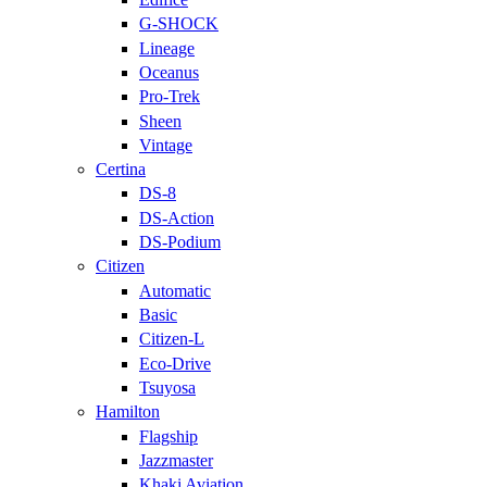
G-SHOCK
Lineage
Oceanus
Pro-Trek
Sheen
Vintage
Certina
DS-8
DS-Action
DS-Podium
Citizen
Automatic
Basic
Citizen-L
Eco-Drive
Tsuyosa
Hamilton
Flagship
Jazzmaster
Khaki Aviation