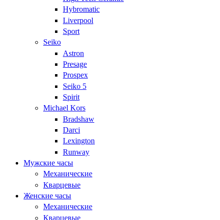
Hybromatic
Liverpool
Sport
Seiko
Astron
Presage
Prospex
Seiko 5
Spirit
Michael Kors
Bradshaw
Darci
Lexington
Runway
Мужские часы
Механические
Кварцевые
Женские часы
Механические
Кварцевые