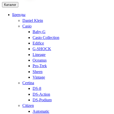
Каталог
Бренды
Daniel Klein
Casio
Baby-G
Casio Collection
Edifice
G-SHOCK
Lineage
Oceanus
Pro-Trek
Sheen
Vintage
Certina
DS-8
DS-Action
DS-Podium
Citizen
Automatic