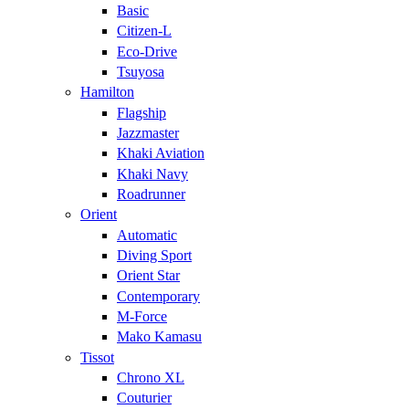
Basic
Citizen-L
Eco-Drive
Tsuyosa
Hamilton
Flagship
Jazzmaster
Khaki Aviation
Khaki Navy
Roadrunner
Orient
Automatic
Diving Sport
Orient Star
Contemporary
M-Force
Mako Kamasu
Tissot
Chrono XL
Couturier