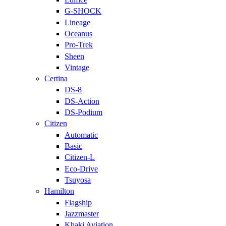
G-SHOCK
Lineage
Oceanus
Pro-Trek
Sheen
Vintage
Certina
DS-8
DS-Action
DS-Podium
Citizen
Automatic
Basic
Citizen-L
Eco-Drive
Tsuyosa
Hamilton
Flagship
Jazzmaster
Khaki Aviation