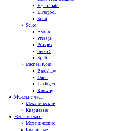
Hybromatic
Liverpool
Sport
Seiko
Astron
Presage
Prospex
Seiko 5
Spirit
Michael Kors
Bradshaw
Darci
Lexington
Runway
Мужские часы
Механические
Кварцевые
Женские часы
Механические
Кварцевые